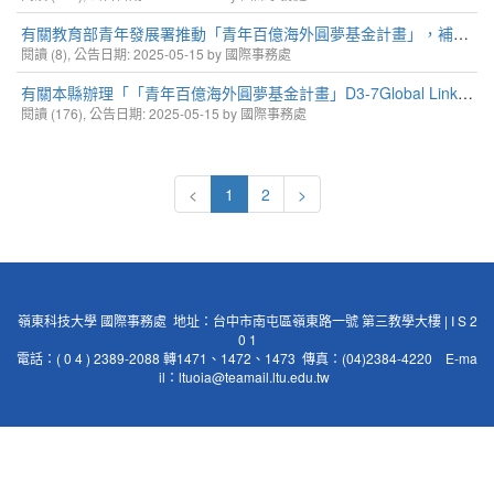
有關教育部青年發展署推動「青年百億海外圓夢基金計畫」，補助我國優秀青年赴海外交流見習，第二階段核定計畫已上網公告，請貴校協助宣傳並鼓勵同學踴躍報名
閱讀 (8), 公告日期: 2025-05-15 by 國際事務處
有關本縣辦理「「青年百億海外圓夢基金計畫」D3-7Global Link 全球創客站」計畫，請貴單位協助宣傳並鼓勵青年踴躍報名。
閱讀 (176), 公告日期: 2025-05-15 by 國際事務處
<
1
2
>
嶺東科技大學 國際事務處 地址：台中市南屯區嶺東路一號 第三教學大樓 | I S 2
0 1
電話：( 0 4 ) 2389-2088 轉1471、1472、1473 傳真：(04)2384-4220 E-ma
il：
ltuoia@teamail.ltu.edu.tw