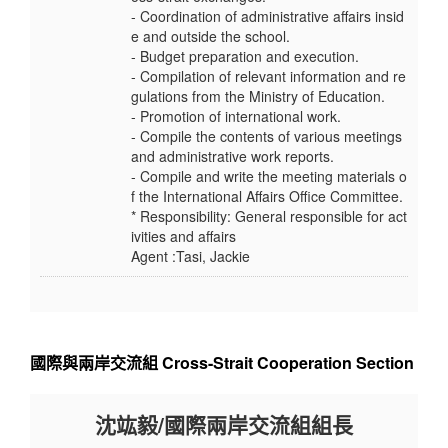
- Coordination of administrative affairs insid
e and outside the school.
- Budget preparation and execution.
- Compilation of relevant information and re
gulations from the Ministry of Education.
- Promotion of international work.
- Compile the contents of various meetings
and administrative work reports.
- Compile and write the meeting materials o
f the International Affairs Office Committee.
* Responsibility: General responsible for act
ivities and affairs
Agent :Tasi, Jackie
國際與兩岸交流組 Cross-Strait Cooperation Section
沈竑毅/國際兩岸交流組組長