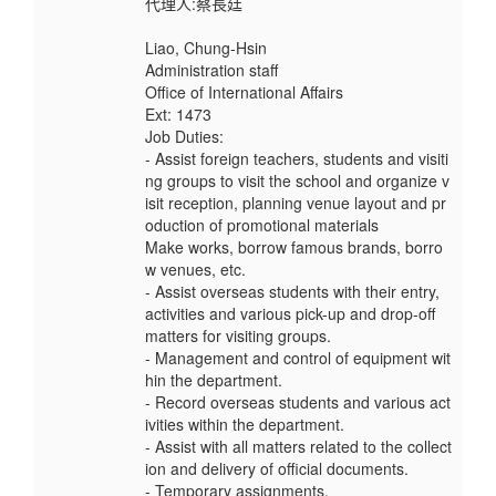
代理人:蔡長廷
Liao, Chung-Hsin
Administration staff
Office of International Affairs
Ext: 1473
Job Duties:
- Assist foreign teachers, students and visiti
ng groups to visit the school and organize v
isit reception, planning venue layout and pr
oduction of promotional materials
Make works, borrow famous brands, borro
w venues, etc.
- Assist overseas students with their entry,
activities and various pick-up and drop-off
matters for visiting groups.
- Management and control of equipment wit
hin the department.
- Record overseas students and various act
ivities within the department.
- Assist with all matters related to the collect
ion and delivery of official documents.
- Temporary assignments.