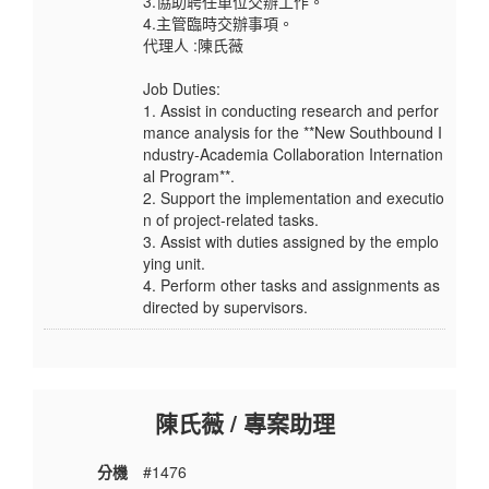
3.協助聘任單位交辦工作。
4.主管臨時交辦事項。
代理人 :陳氏薇
Job Duties:
1. Assist in conducting research and perfor
mance analysis for the **New Southbound I
ndustry-Academia Collaboration Internation
al Program**.
2. Support the implementation and executio
n of project-related tasks.
3. Assist with duties assigned by the emplo
ying unit.
4. Perform other tasks and assignments as
directed by supervisors.
陳氏薇 / 專案助理
分機
#1476