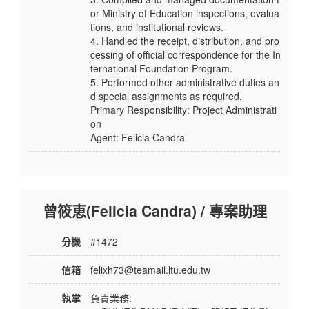
or Ministry of Education inspections, evalua
tions, and institutional reviews.
4. Handled the receipt, distribution, and pro
cessing of official correspondence for the In
ternational Foundation Program.
5. Performed other administrative duties an
d special assignments as required.
Primary Responsibility: Project Administrati
on
Agent: Felicia Candra
曾筱恵(Felicia Candra) / 專案助理
分機
#1472
信箱
felixh73@teamail.ltu.edu.tw
執掌
負責業務: