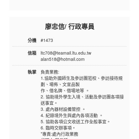
廖忠信/ 行政專員
分機
#1473
信箱
ltc708@teamail.ltu.edu.tw
alan518@hotmail.com
執掌
負責業務:
1.協助外國師生及參訪團蒞校、參訪接待規
劃、場佈、文宣品製
作、借名牌、借場地等 。
2. 協助境外學生入境、活動及參訪團各項接
送事宜。
3. 處內器材設備管控 。
4. 紀錄境外生與處內各項活動 。
5. 協助各項公文收送工作全般事宜。
6. 臨時交辦事項。
*專責:處內行政業務