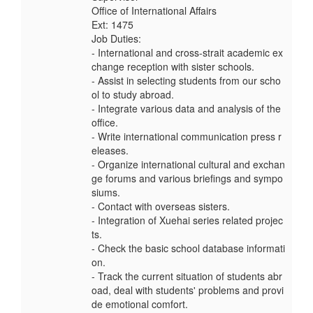
Office of International Affairs
Ext: 1475
Job Duties:
- International and cross-strait academic ex
change reception with sister schools.
- Assist in selecting students from our scho
ol to study abroad.
- Integrate various data and analysis of the
office.
- Write international communication press r
eleases.
- Organize international cultural and exchan
ge forums and various briefings and sympo
siums.
- Contact with overseas sisters.
- Integration of Xuehai series related projec
ts.
- Check the basic school database informati
on.
- Track the current situation of students abr
oad, deal with students' problems and provi
de emotional comfort.