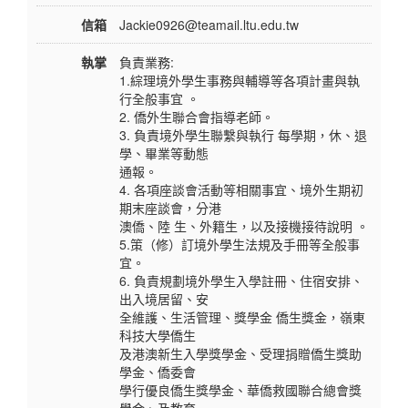
信箱
Jackie0926@teamail.ltu.edu.tw
執掌
負責業務:
1.綜理境外學生事務與輔導等各項計畫與執
行全般事宜 。
2. 僑外生聯合會指導老師。
3. 負責境外學生聯繫與執行 每學期，休、退
學、畢業等動態
通報。
4. 各項座談會活動等相關事宜、境外生期初
期末座談會，分港
澳僑、陸 生、外籍生，以及接機接待說明 。
5.策（修）訂境外學生法規及手冊等全般事
宜。
6. 負責規劃境外學生入學註冊、住宿安排、
出入境居留、安
全維護、生活管理、獎學金 僑生獎金，嶺東
科技大學僑生
及港澳新生入學獎學金、受理捐贈僑生獎助
學金、僑委會
學行優良僑生獎學金、華僑救國聯合總會獎