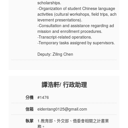
scholarships.
-Organization of student Chinese language
activities (cultural workshops, field trips, ach
ievement presentations).
-Consultation and assistance regarding ad
mission and enrollment procedures.
-Transcript-related operations.
-Temporary tasks assigned by supervisors.
Deputy: Ziling Chen
譚浩軒/ 行政助理
分機
#1476
信箱
eidentang0125@gmail.com
執掌
1.教育部、外交部、僑委會相關之計畫業
務。