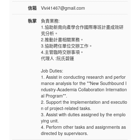
信箱
Vivi41467@gmail.com
執掌
負責業務:
1.協助新南向產學合作國際專班計畫成效研
究分析。
2.推動計畫相關業務。
3.協助聘任單位交辦工作。
4.主管臨時交辦事項。
代理人 :阮氏碧蓮
Job Duties:
1. Assist in conducting research and perfor
mance analysis for the **New Southbound I
ndustry-Academia Collaboration Internation
al Program**.
2. Support the implementation and executio
n of project-related tasks.
3. Assist with duties assigned by the emplo
ying unit.
4. Perform other tasks and assignments as
directed by supervisors.