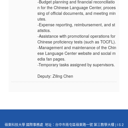
-Budget planning and financial reconciliatio
n for the Chinese Language Center, proces
sing of official documents, and meeting min
utes.
-Expense reporting, reimbursement, and st
atistics.
-Assistance with promotional operations for
Chinese proficiency tests (such as TOCFL).
-Management and maintenance of the Chin
ese Language Center website and social m
edia fan pages.
-Temporary tasks assigned by supervisors.
Deputy: Ziling Chen
嶺東科技大學 國際事務處 地址：台中市南屯區嶺東路一號 第三教學大樓 | I S 2