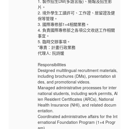
1. 製作招生DM(多語言版)、簡報及招生影
片。
2. 境外學生工讀許可、工作證、居留證及健
保等管理。
3. 國際專修部1+4相關業務。
4. 負責國際專修部之各項公文收送工作相關
事宜。
5. 臨時交辦事項。
*專責：計畫行政業務
代理人: 阮詩媛
Responsibilities
Designed multilingual recruitment materials,
including brochures (DMs), presentation sli
des, and promotional videos.
Managed administrative processes for inter
national students, including work permits, Al
ien Resident Certificates (ARCs), National
Health Insurance (NHI), and related docum
entation.
Coordinated administrative affairs for the Int
ernational Foundation Program (1+4 Progr
am).