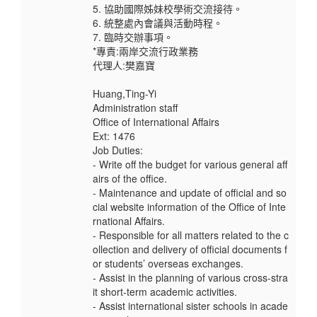
5. 協助國際姊妹校學術交流接待。
6. 統整處內會議與活動時程。
7. 臨時交辦事項。
*專責:兩岸交流行政業務
代理人:樊嘉寶
Huang,Ting-Yi
Administration staff
Office of International Affairs
Ext: 1476
Job Duties:
- Write off the budget for various general aff
airs of the office.
- Maintenance and update of official and so
cial website information of the Office of Inte
rnational Affairs.
- Responsible for all matters related to the c
ollection and delivery of official documents f
or students’ overseas exchanges.
- Assist in the planning of various cross-stra
it short-term academic activities.
- Assist international sister schools in acade