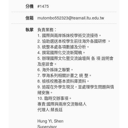
分機
#1475
信箱
mutombo552323@teamail.ltu.edu.tw
執掌
負責業務：
1. 國際與兩岸姊妹校學術交流接待。
2. 協助選送本校學生前往海外各國研修 。
3. 統整本處各項數據及分析。
4. 撰寫國際化交流新聞稿。
5. 辦理國際文化暨交流論壇與 各 項 說明會
及座談會。
6. 海外姊妹之聯繫。
7. 學海系列相關計畫之 統 整。
8. 檢核校務基本資料庫資料。
9. 追蹤在外學生現況，並處理學生問題與情
緒安撫。
10. 臨時交辦事項。
專責:國際與兩岸交流聯絡人
代理人:蔡長廷
Hung Yi, Shen
Supervisor