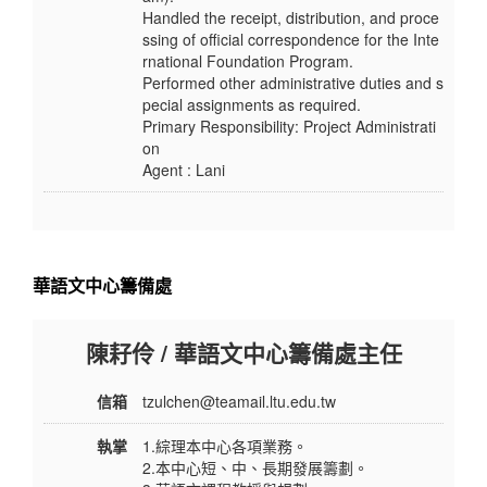
Handled the receipt, distribution, and proce
ssing of official correspondence for the Inte
rnational Foundation Program.
Performed other administrative duties and s
pecial assignments as required.
Primary Responsibility: Project Administrati
on
Agent : Lani
華語文中心籌備處
陳耔伶 / 華語文中心籌備處主任
信箱
tzulchen@teamail.ltu.edu.tw
執掌
1.綜理本中心各項業務。
2.本中心短、中、長期發展籌劃。