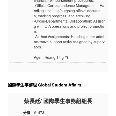
financial reimbursement procedures.
-Official Correspondence Management: Ha
ndling incoming/outgoing official document
s, tracking progress, and archiving.
-Cross-Departmental Collaboration: Assistin
g with OIA operations and project promotio
n.
-Ad-hoc Assignments: Handling other admi
nistrative support tasks assigned by supervi
sors.
Agent:Huang,Ting-Yi
國際學生事務組 Global Student Affairs
蔡長廷/ 國際學生事務組組長
分機
#1473