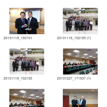
20131119_150701
20131119_152155 (1)
20131119_152155
20131227_171537 (1)