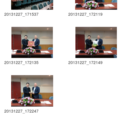
20131227_171537
20131227_172119
20131227_172135
20131227_172149
20131227_172247