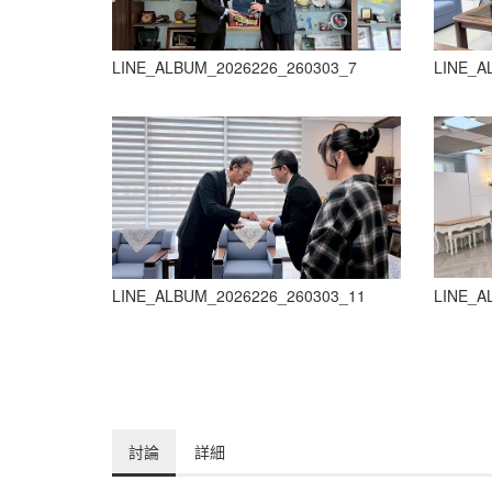
LINE_ALBUM_2026226_260303_7
LINE_A
LINE_ALBUM_2026226_260303_11
LINE_A
討論
詳細