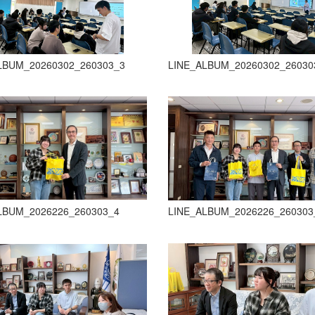
LBUM_20260302_260303_3
LINE_ALBUM_20260302_26030
LBUM_2026226_260303_4
LINE_ALBUM_2026226_260303