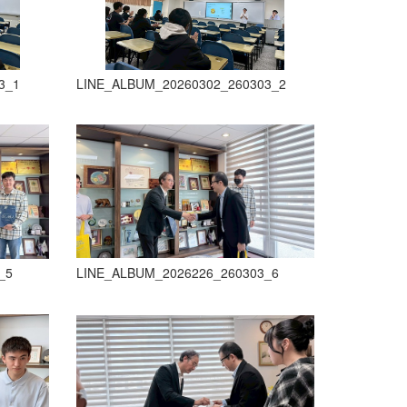
3_1
LINE_ALBUM_20260302_260303_2
_5
LINE_ALBUM_2026226_260303_6