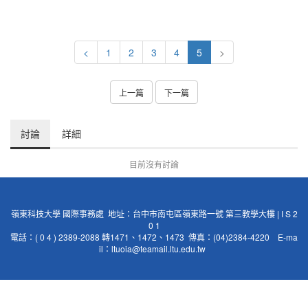
<
1
2
3
4
5
>
上一篇
下一篇
討論
詳細
目前沒有討論
嶺東科技大學 國際事務處 地址：台中市南屯區嶺東路一號 第三教學大樓 | I S 2
0 1
電話：( 0 4 ) 2389-2088 轉1471、1472、1473 傳真：(04)2384-4220 E-ma
il：
ltuoia@teamail.ltu.edu.tw